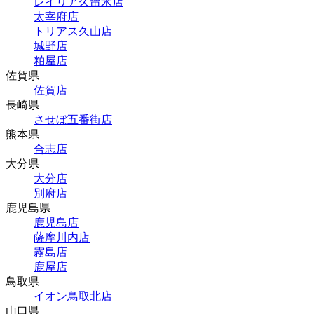
レイリア久留米店
太宰府店
トリアス久山店
城野店
粕屋店
佐賀県
佐賀店
長崎県
させぼ五番街店
熊本県
合志店
大分県
大分店
別府店
鹿児島県
鹿児島店
薩摩川内店
霧島店
鹿屋店
鳥取県
イオン鳥取北店
山口県