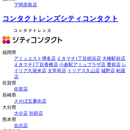
下関彦島店
コンタクトレンズシティコンタクト
福岡県
アミュエスト博多店
えきマチ1丁目姪浜店
大橋駅前店
えきマチ1丁目香椎店
小倉駅アミュプラザ店
豊前店
レ
イリア久留米店
太宰府店
トリアス久山店
城野店
粕屋
店
佐賀県
佐賀店
長崎県
させぼ五番街店
大分県
大分店
別府店
熊本県
合志店