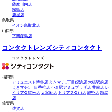
薩摩川内店
霧島店
鹿屋店
鳥取県
イオン鳥取北店
山口県
下関彦島店
コンタクトレンズシティコンタクト
福岡県
アミュエスト博多店
えきマチ1丁目姪浜店
大橋駅前店
えきマチ1丁目香椎店
小倉駅アミュプラザ店
豊前店
レ
イリア久留米店
太宰府店
トリアス久山店
城野店
粕屋
店
佐賀県
佐賀店