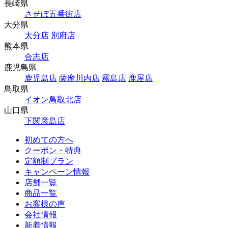
長崎県
させぼ五番街店
大分県
大分店
別府店
熊本県
合志店
鹿児島県
鹿児島店
薩摩川内店
霧島店
鹿屋店
鳥取県
イオン鳥取北店
山口県
下関彦島店
初めての方へ
クーポン・特典
定額制プラン
キャンペーン情報
店舗一覧
商品一覧
お客様の声
会社情報
新着情報