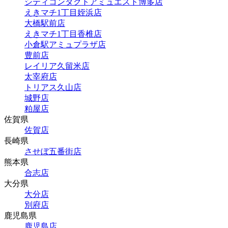
シティコンタクトアミュエスト博多店
えきマチ1丁目姪浜店
大橋駅前店
えきマチ1丁目香椎店
小倉駅アミュプラザ店
豊前店
レイリア久留米店
太宰府店
トリアス久山店
城野店
粕屋店
佐賀県
佐賀店
長崎県
させぼ五番街店
熊本県
合志店
大分県
大分店
別府店
鹿児島県
鹿児島店