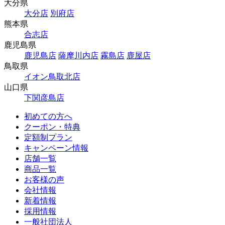
大分県
大分店
別府店
熊本県
合志店
鹿児島県
鹿児島店
薩摩川内店
霧島店
鹿屋店
鳥取県
イオン鳥取北店
山口県
下関彦島店
初めての方へ
クーポン・特典
定額制プラン
キャンペーン情報
店舗一覧
商品一覧
お客様の声
会社情報
新着情報
採用情報
一般社団法人