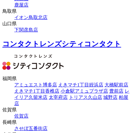
鹿屋店
鳥取県
イオン鳥取北店
山口県
下関彦島店
コンタクトレンズシティコンタクト
福岡県
アミュエスト博多店
えきマチ1丁目姪浜店
大橋駅前店
えきマチ1丁目香椎店
小倉駅アミュプラザ店
豊前店
レ
イリア久留米店
太宰府店
トリアス久山店
城野店
粕屋
店
佐賀県
佐賀店
長崎県
させぼ五番街店