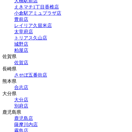
大橋駅前店
えきマチ1丁目香椎店
小倉駅アミュプラザ店
豊前店
レイリア久留米店
太宰府店
トリアス久山店
城野店
粕屋店
佐賀県
佐賀店
長崎県
させぼ五番街店
熊本県
合志店
大分県
大分店
別府店
鹿児島県
鹿児島店
薩摩川内店
霧島店