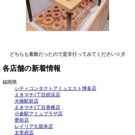
どちらも素敵だったので是非行ってみてください☆彡
各店舗の新着情報
福岡県
シティコンタクトアミュエスト博多店
えきマチ1丁目姪浜店
大橋駅前店
えきマチ1丁目香椎店
小倉駅アミュプラザ店
豊前店
レイリア久留米店
太宰府店