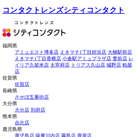
コンタクトレンズシティコンタクト
福岡県
アミュエスト博多店
えきマチ1丁目姪浜店
大橋駅前店
えきマチ1丁目香椎店
小倉駅アミュプラザ店
豊前店
レ
イリア久留米店
太宰府店
トリアス久山店
城野店
粕屋
店
佐賀県
佐賀店
長崎県
させぼ五番街店
大分県
大分店
別府店
熊本県
合志店
鹿児島県
鹿児島店
薩摩川内店
霧島店
鹿屋店