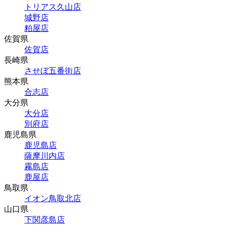
トリアス久山店
城野店
粕屋店
佐賀県
佐賀店
長崎県
させぼ五番街店
熊本県
合志店
大分県
大分店
別府店
鹿児島県
鹿児島店
薩摩川内店
霧島店
鹿屋店
鳥取県
イオン鳥取北店
山口県
下関彦島店