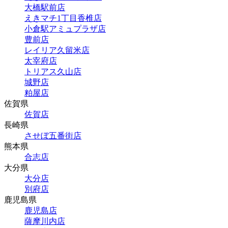
大橋駅前店
えきマチ1丁目香椎店
小倉駅アミュプラザ店
豊前店
レイリア久留米店
太宰府店
トリアス久山店
城野店
粕屋店
佐賀県
佐賀店
長崎県
させぼ五番街店
熊本県
合志店
大分県
大分店
別府店
鹿児島県
鹿児島店
薩摩川内店