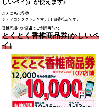
しいペイ)』が使えます♪
こんにちは🖐😆
シティコンタクトえきマチ1丁目香椎店です。
香椎周辺のお店🏬でご利用可能な、
とくとく香椎商品券(かしいペ
イ)