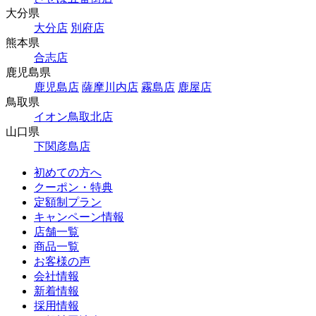
大分県
大分店
別府店
熊本県
合志店
鹿児島県
鹿児島店
薩摩川内店
霧島店
鹿屋店
鳥取県
イオン鳥取北店
山口県
下関彦島店
初めての方へ
クーポン・特典
定額制プラン
キャンペーン情報
店舗一覧
商品一覧
お客様の声
会社情報
新着情報
採用情報