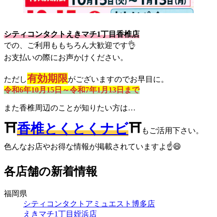
シティコンタクトえきマチ1丁目香椎店
での、ご利用ももちろん大歓迎です👌
お支払いの際にお声かけください。
有効期限
ただし
がございますのでお早目に。
令和6年10月15日～令和7年1月13日まで
また香椎周辺のことが知りたい方は…
⛩
香椎とくとくナビ
⛩
もご活用下さい。
色んなお店やお得な情報が掲載されていますよ☝😄
各店舗の新着情報
福岡県
シティコンタクトアミュエスト博多店
えきマチ1丁目姪浜店