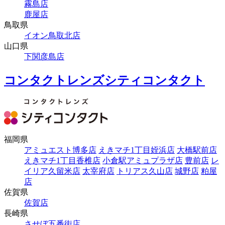
霧島店
鹿屋店
鳥取県
イオン鳥取北店
山口県
下関彦島店
コンタクトレンズシティコンタクト
福岡県
アミュエスト博多店
えきマチ1丁目姪浜店
大橋駅前店
えきマチ1丁目香椎店
小倉駅アミュプラザ店
豊前店
レ
イリア久留米店
太宰府店
トリアス久山店
城野店
粕屋
店
佐賀県
佐賀店
長崎県
させぼ五番街店