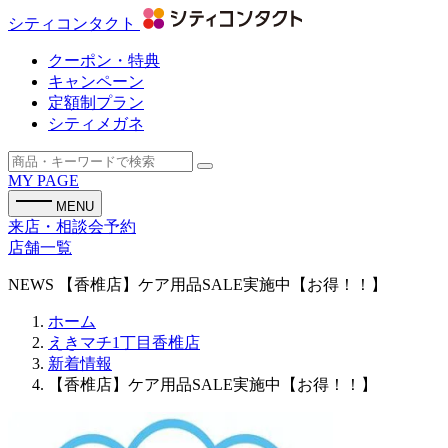
シティコンタクト
クーポン・特典
キャンペーン
定額制プラン
シティメガネ
MY PAGE
MENU
来店・相談会予約
店舗一覧
NEWS
【香椎店】ケア用品SALE実施中【お得！！】
ホーム
えきマチ1丁目香椎店
新着情報
【香椎店】ケア用品SALE実施中【お得！！】