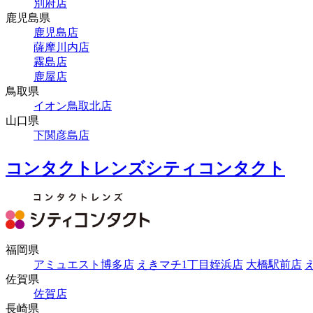
別府店
鹿児島県
鹿児島店
薩摩川内店
霧島店
鹿屋店
鳥取県
イオン鳥取北店
山口県
下関彦島店
コンタクトレンズシティコンタクト
福岡県
アミュエスト博多店
えきマチ1丁目姪浜店
大橋駅前店
佐賀県
佐賀店
長崎県