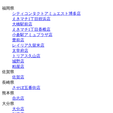
福岡県
シティコンタクトアミュエスト博多店
えきマチ1丁目姪浜店
大橋駅前店
えきマチ1丁目香椎店
小倉駅アミュプラザ店
豊前店
レイリア久留米店
太宰府店
トリアス久山店
城野店
粕屋店
佐賀県
佐賀店
長崎県
させぼ五番街店
熊本県
合志店
大分県
大分店