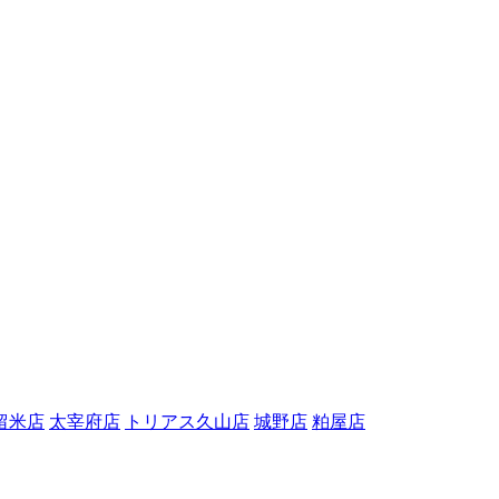
留米店
太宰府店
トリアス久山店
城野店
粕屋店