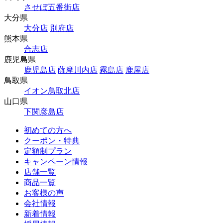
させぼ五番街店
大分県
大分店
別府店
熊本県
合志店
鹿児島県
鹿児島店
薩摩川内店
霧島店
鹿屋店
鳥取県
イオン鳥取北店
山口県
下関彦島店
初めての方へ
クーポン・特典
定額制プラン
キャンペーン情報
店舗一覧
商品一覧
お客様の声
会社情報
新着情報