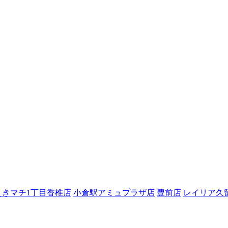
えきマチ1丁目香椎店
小倉駅アミュプラザ店
豊前店
レイリア久