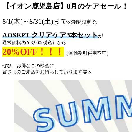
【イオン鹿児島店】8月のケアセール！
8/1(木)～8/31(土)まで
の期間限定で、
AOSEPT クリアケア3本セット
が
通常価格の￥3,900(税込）から
20%OFF！！！
（※他割引併用不可）
ぜひ、お得なこの機会に
皆さまのご来店をお待ちしております😊🌷