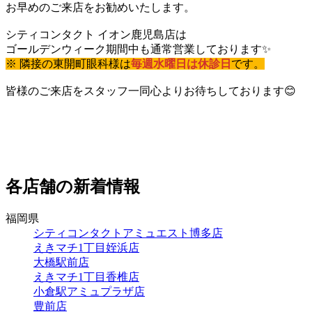
お早めのご来店をお勧めいたします。
シティコンタクト イオン鹿児島店は
ゴールデンウィーク期間中も通常営業しております✨
※ 隣接の東開町眼科様は
毎週水曜日は休診日
です。
皆様のご来店をスタッフ一同心よりお待ちしております😊
各店舗の新着情報
福岡県
シティコンタクトアミュエスト博多店
えきマチ1丁目姪浜店
大橋駅前店
えきマチ1丁目香椎店
小倉駅アミュプラザ店
豊前店