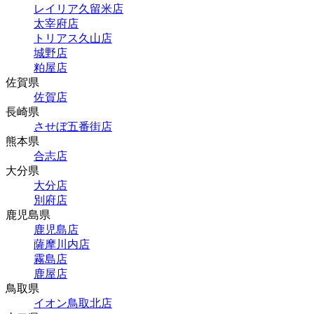
レイリア久留米店
太宰府店
トリアス久山店
城野店
粕屋店
佐賀県
佐賀店
長崎県
させぼ五番街店
熊本県
合志店
大分県
大分店
別府店
鹿児島県
鹿児島店
薩摩川内店
霧島店
鹿屋店
鳥取県
イオン鳥取北店