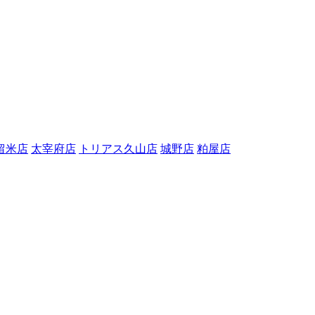
留米店
太宰府店
トリアス久山店
城野店
粕屋店