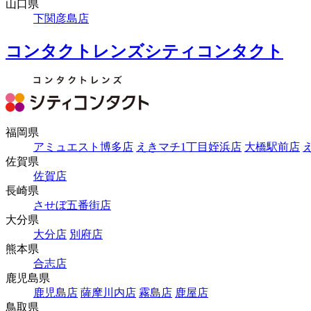
山口県
下関彦島店
コンタクトレンズシティコンタクト
福岡県
アミュエスト博多店
えきマチ1丁目姪浜店
大橋駅前店
佐賀県
佐賀店
長崎県
させぼ五番街店
大分県
大分店
別府店
熊本県
合志店
鹿児島県
鹿児島店
薩摩川内店
霧島店
鹿屋店
鳥取県