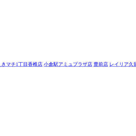
えきマチ1丁目香椎店
小倉駅アミュプラザ店
豊前店
レイリア久