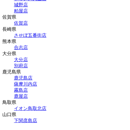
城野店
粕屋店
佐賀県
佐賀店
長崎県
させぼ五番街店
熊本県
合志店
大分県
大分店
別府店
鹿児島県
鹿児島店
薩摩川内店
霧島店
鹿屋店
鳥取県
イオン鳥取北店
山口県
下関彦島店