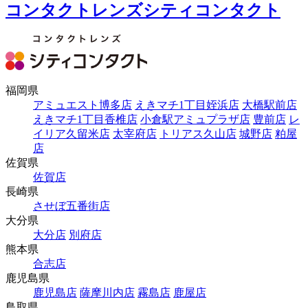
コンタクトレンズシティコンタクト
福岡県
アミュエスト博多店
えきマチ1丁目姪浜店
大橋駅前店
えきマチ1丁目香椎店
小倉駅アミュプラザ店
豊前店
レ
イリア久留米店
太宰府店
トリアス久山店
城野店
粕屋
店
佐賀県
佐賀店
長崎県
させぼ五番街店
大分県
大分店
別府店
熊本県
合志店
鹿児島県
鹿児島店
薩摩川内店
霧島店
鹿屋店
鳥取県