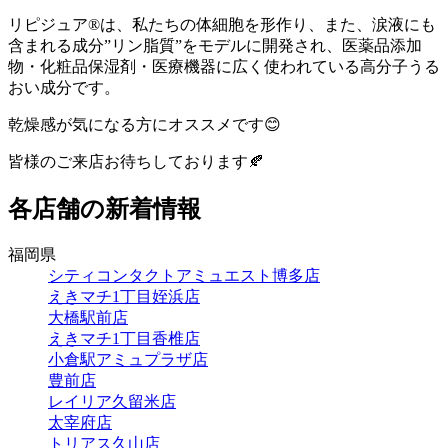
リピジュア®は、私たちの体細胞を形作り、また、涙液にも
含まれる成分”リン脂質”をモデルに開発され、医薬品添加
物・化粧品保湿剤・医療機器に広く使われている高分子うる
おい成分です。
乾燥感が気になる方にオススメです😊
皆様のご来店お待ちしております🍂
各店舗の新着情報
福岡県
シティコンタクトアミュエスト博多店
えきマチ1丁目姪浜店
大橋駅前店
えきマチ1丁目香椎店
小倉駅アミュプラザ店
豊前店
レイリア久留米店
太宰府店
トリアス久山店