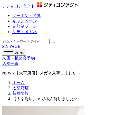
シティコンタクト
クーポン・特典
キャンペーン
定額制プラン
シティメガネ
MY PAGE
MENU
来店・相談会予約
店舗一覧
NEWS
【太宰府店】メガネ入荷しました✨
ホーム
太宰府店
新着情報
【太宰府店】メガネ入荷しました✨