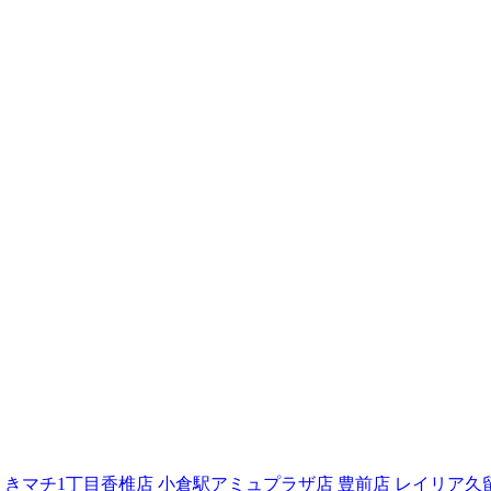
えきマチ1丁目香椎店
小倉駅アミュプラザ店
豊前店
レイリア久