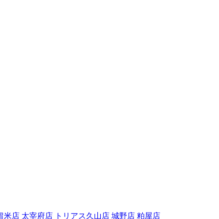
留米店
太宰府店
トリアス久山店
城野店
粕屋店