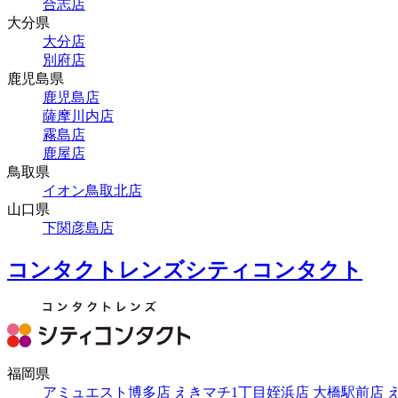
合志店
大分県
大分店
別府店
鹿児島県
鹿児島店
薩摩川内店
霧島店
鹿屋店
鳥取県
イオン鳥取北店
山口県
下関彦島店
コンタクトレンズシティコンタクト
福岡県
アミュエスト博多店
えきマチ1丁目姪浜店
大橋駅前店