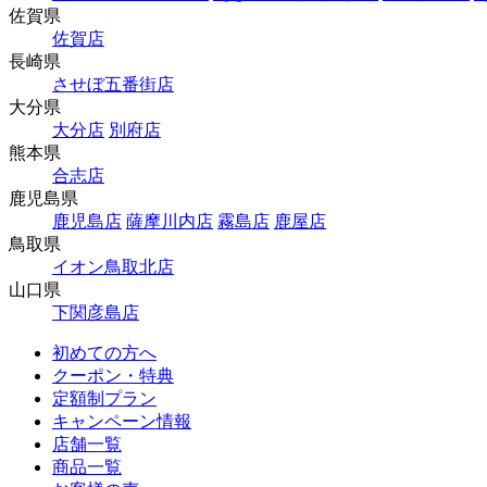
佐賀県
佐賀店
長崎県
させぼ五番街店
大分県
大分店
別府店
熊本県
合志店
鹿児島県
鹿児島店
薩摩川内店
霧島店
鹿屋店
鳥取県
イオン鳥取北店
山口県
下関彦島店
初めての方へ
クーポン・特典
定額制プラン
キャンペーン情報
店舗一覧
商品一覧