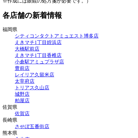
※作成には眼鏡の処方箋が必要です。）
各店舗の新着情報
福岡県
シティコンタクトアミュエスト博多店
えきマチ1丁目姪浜店
大橋駅前店
えきマチ1丁目香椎店
小倉駅アミュプラザ店
豊前店
レイリア久留米店
太宰府店
トリアス久山店
城野店
粕屋店
佐賀県
佐賀店
長崎県
させぼ五番街店
熊本県