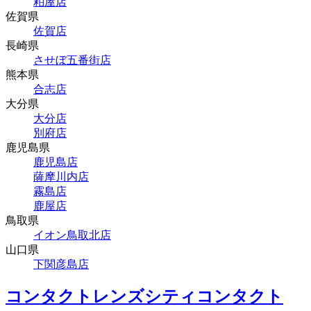
粕屋店
佐賀県
佐賀店
長崎県
させぼ五番街店
熊本県
合志店
大分県
大分店
別府店
鹿児島県
鹿児島店
薩摩川内店
霧島店
鹿屋店
鳥取県
イオン鳥取北店
山口県
下関彦島店
コンタクトレンズシティコンタクト