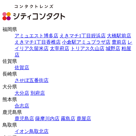
福岡県
アミュエスト博多店
えきマチ1丁目姪浜店
大橋駅前店
えきマチ1丁目香椎店
小倉駅アミュプラザ店
豊前店
レ
イリア久留米店
太宰府店
トリアス久山店
城野店
粕屋
店
佐賀県
佐賀店
長崎県
させぼ五番街店
大分県
大分店
別府店
熊本県
合志店
鹿児島県
鹿児島店
薩摩川内店
霧島店
鹿屋店
鳥取県
イオン鳥取北店