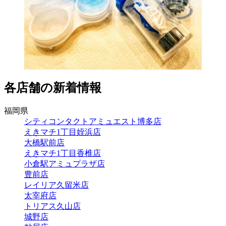
各店舗の新着情報
福岡県
シティコンタクトアミュエスト博多店
えきマチ1丁目姪浜店
大橋駅前店
えきマチ1丁目香椎店
小倉駅アミュプラザ店
豊前店
レイリア久留米店
太宰府店
トリアス久山店
城野店