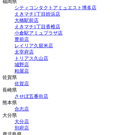
福岡県
シティコンタクトアミュエスト博多店
えきマチ1丁目姪浜店
大橋駅前店
えきマチ1丁目香椎店
小倉駅アミュプラザ店
豊前店
レイリア久留米店
太宰府店
トリアス久山店
城野店
粕屋店
佐賀県
佐賀店
長崎県
させぼ五番街店
熊本県
合志店
大分県
大分店
別府店
鹿児島県