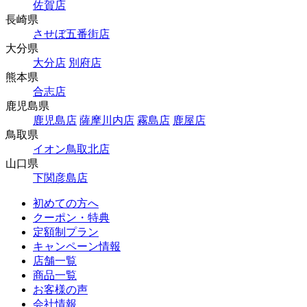
佐賀店
長崎県
させぼ五番街店
大分県
大分店
別府店
熊本県
合志店
鹿児島県
鹿児島店
薩摩川内店
霧島店
鹿屋店
鳥取県
イオン鳥取北店
山口県
下関彦島店
初めての方へ
クーポン・特典
定額制プラン
キャンペーン情報
店舗一覧
商品一覧
お客様の声
会社情報