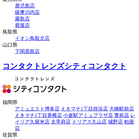
鹿児島店
薩摩川内店
霧島店
鹿屋店
鳥取県
イオン鳥取北店
山口県
下関彦島店
コンタクトレンズシティコンタクト
福岡県
アミュエスト博多店
えきマチ1丁目姪浜店
大橋駅前店
えきマチ1丁目香椎店
小倉駅アミュプラザ店
豊前店
レ
イリア久留米店
太宰府店
トリアス久山店
城野店
粕屋
店
佐賀県