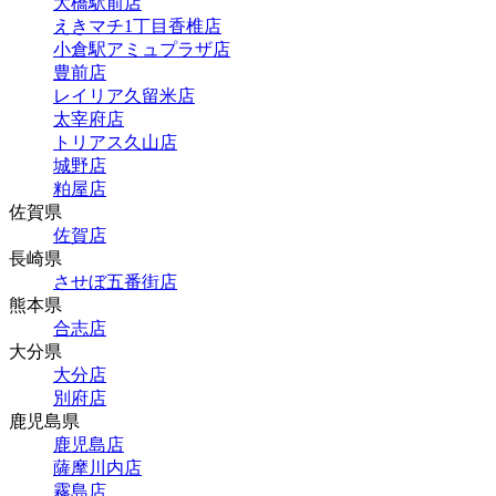
大橋駅前店
えきマチ1丁目香椎店
小倉駅アミュプラザ店
豊前店
レイリア久留米店
太宰府店
トリアス久山店
城野店
粕屋店
佐賀県
佐賀店
長崎県
させぼ五番街店
熊本県
合志店
大分県
大分店
別府店
鹿児島県
鹿児島店
薩摩川内店
霧島店