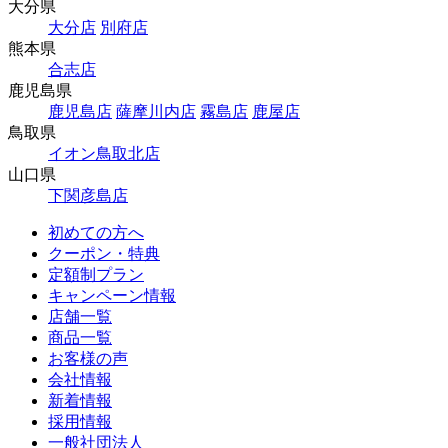
大分県
大分店
別府店
熊本県
合志店
鹿児島県
鹿児島店
薩摩川内店
霧島店
鹿屋店
鳥取県
イオン鳥取北店
山口県
下関彦島店
初めての方へ
クーポン・特典
定額制プラン
キャンペーン情報
店舗一覧
商品一覧
お客様の声
会社情報
新着情報
採用情報
一般社団法人