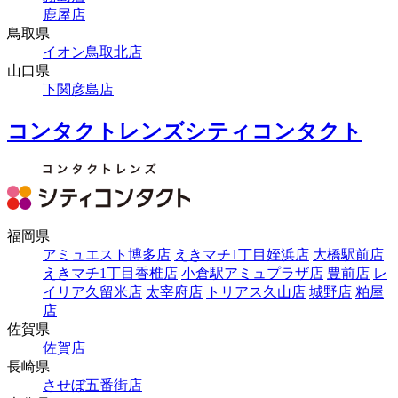
鹿屋店
鳥取県
イオン鳥取北店
山口県
下関彦島店
コンタクトレンズシティコンタクト
福岡県
アミュエスト博多店
えきマチ1丁目姪浜店
大橋駅前店
えきマチ1丁目香椎店
小倉駅アミュプラザ店
豊前店
レ
イリア久留米店
太宰府店
トリアス久山店
城野店
粕屋
店
佐賀県
佐賀店
長崎県
させぼ五番街店