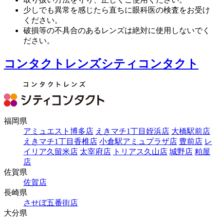
少しでも異常を感じたら直ちに眼科医の検査をお受け
ください。
破損等の不具合のあるレンズは絶対に使用しないでく
ださい。
コンタクトレンズシティコンタクト
福岡県
アミュエスト博多店
えきマチ1丁目姪浜店
大橋駅前店
えきマチ1丁目香椎店
小倉駅アミュプラザ店
豊前店
レ
イリア久留米店
太宰府店
トリアス久山店
城野店
粕屋
店
佐賀県
佐賀店
長崎県
させぼ五番街店
大分県