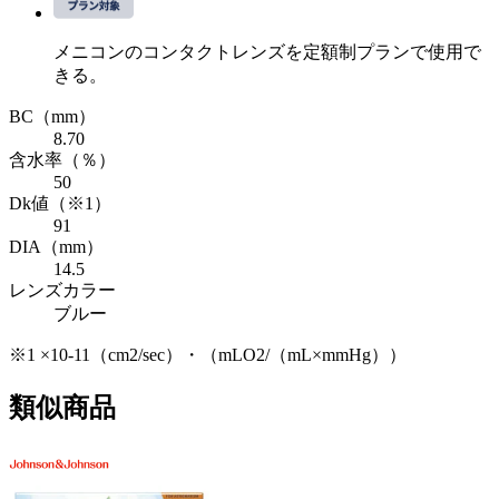
メニコンのコンタクトレンズを定額制プランで使用で
きる。
BC
（mm）
8.70
含水率
（％）
50
Dk値
（※1）
91
DIA
（mm）
14.5
レンズカラー
ブルー
※1 ×10-11（cm2/sec）・（mLO2/（mL×mmHg））
類似商品