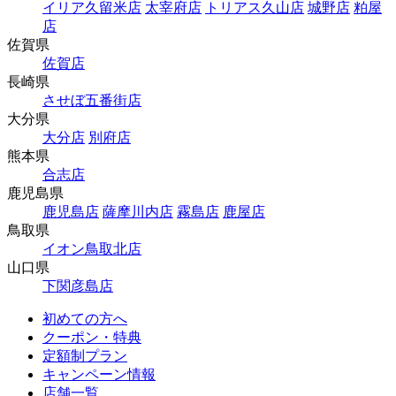
イリア久留米店
太宰府店
トリアス久山店
城野店
粕屋
店
佐賀県
佐賀店
長崎県
させぼ五番街店
大分県
大分店
別府店
熊本県
合志店
鹿児島県
鹿児島店
薩摩川内店
霧島店
鹿屋店
鳥取県
イオン鳥取北店
山口県
下関彦島店
初めての方へ
クーポン・特典
定額制プラン
キャンペーン情報
店舗一覧