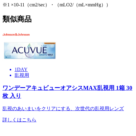
※1 ×10-11（cm2/sec）・（mLO2/（mL×mmHg））
類似商品
1DAY
乱視用
ワンデーアキュビューオアシスMAX乱視用
1箱
30
枚
入り
乱視のあいまいをクリアにする、次世代の乱視用レンズ
詳しくはこちら