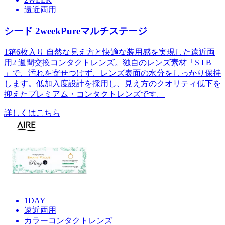
遠近両用
シード 2weekPureマルチステージ
1箱6枚入り 自然な見え方と快適な装用感を実現した遠近両
用2 週間交換コンタクトレンズ。独自のレンズ素材「S I B
」で、汚れを寄せつけず、レンズ表面の水分をしっかり保持
します。低加入度設計を採用し、見え方のクオリティ低下を
抑えたプレミアム・コンタクトレンズです。
詳しくはこちら
1DAY
遠近両用
カラーコンタクトレンズ