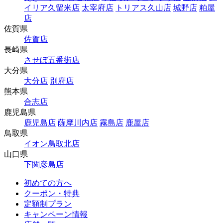
イリア久留米店
太宰府店
トリアス久山店
城野店
粕屋
店
佐賀県
佐賀店
長崎県
させぼ五番街店
大分県
大分店
別府店
熊本県
合志店
鹿児島県
鹿児島店
薩摩川内店
霧島店
鹿屋店
鳥取県
イオン鳥取北店
山口県
下関彦島店
初めての方へ
クーポン・特典
定額制プラン
キャンペーン情報