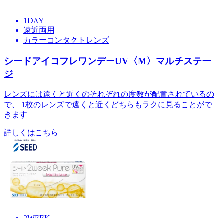
1DAY
遠近両用
カラーコンタクトレンズ
シードアイコフレワンデーUV〈M〉マルチステー
ジ
レンズには遠くと近くのそれぞれの度数が配置されているの
で、 1枚のレンズで遠くと近くどちらもラクに見ることがで
きます
詳しくはこちら
2WEEK