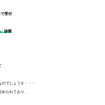
科で受付
)、診察
て
なのでしょうか・・・
定められており、