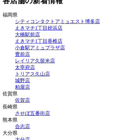
各店舗の新着情報
福岡県
シティコンタクトアミュエスト博多店
えきマチ1丁目姪浜店
大橋駅前店
えきマチ1丁目香椎店
小倉駅アミュプラザ店
豊前店
レイリア久留米店
太宰府店
トリアス久山店
城野店
粕屋店
佐賀県
佐賀店
長崎県
させぼ五番街店
熊本県
合志店
大分県
大分店