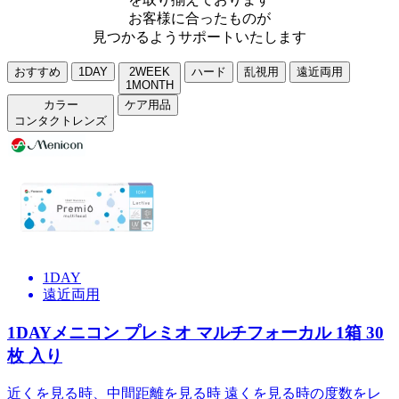
お客様に合ったものが
見つかるようサポートいたします
おすすめ
1DAY
2WEEK
ハード
乱視用
遠近両用
1MONTH
カラー
ケア用品
コンタクトレンズ
1DAY
ワンデーアキュビューオアシスMAX
1箱
30
枚
入
り
アキュビュー史上最高の快適性と潤い！ アキュビュー独自
の製造工程により保湿成分が全体に行き渡りなめらかさを保
ちます。
詳しくはこちら