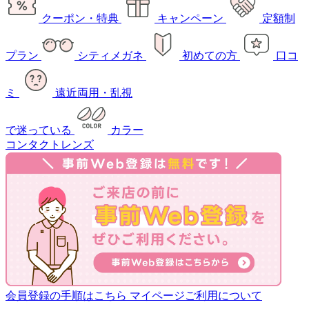
クーポン・特典
キャンペーン
定額制
プラン
シティメガネ
初めての方
口コ
ミ
遠近両用・乱視
で迷っている
カラー
コンタクトレンズ
会員登録の手順はこちら
マイページご利用について