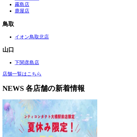
霧島店
鹿屋店
鳥取
イオン鳥取北店
山口
下関彦島店
店舗一覧はこちら
NEWS
各店舗の新着情報