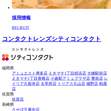
採用情報
RECRUIT
コンタクトレンズシティコンタクト
福岡県
アミュエスト博多店
えきマチ1丁目姪浜店
大橋駅前店
えきマチ1丁目香椎店
小倉駅アミュプラザ店
豊前店
レ
イリア久留米店
太宰府店
トリアス久山店
城野店
粕屋
店
佐賀県
佐賀店
長崎県
させぼ五番街店