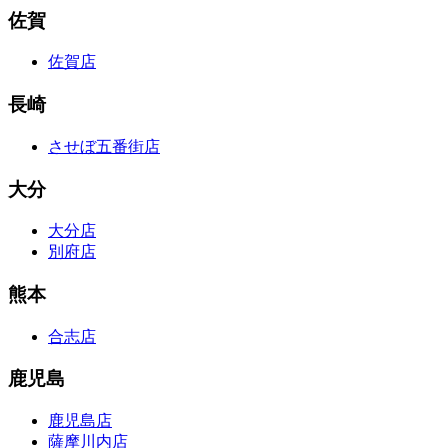
佐賀
佐賀店
長崎
させぼ五番街店
大分
大分店
別府店
熊本
合志店
鹿児島
鹿児島店
薩摩川内店