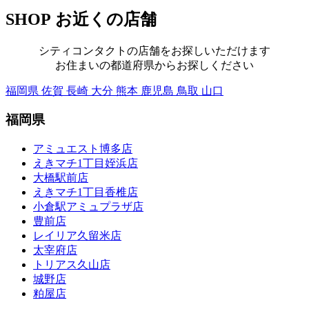
SHOP
お近くの店舗
シティコンタクトの店舗をお探しいただけます
お住まいの都道府県からお探しください
福岡県
佐賀
長崎
大分
熊本
鹿児島
鳥取
山口
福岡県
アミュエスト博多店
えきマチ1丁目姪浜店
大橋駅前店
えきマチ1丁目香椎店
小倉駅アミュプラザ店
豊前店
レイリア久留米店
太宰府店
トリアス久山店
城野店
粕屋店